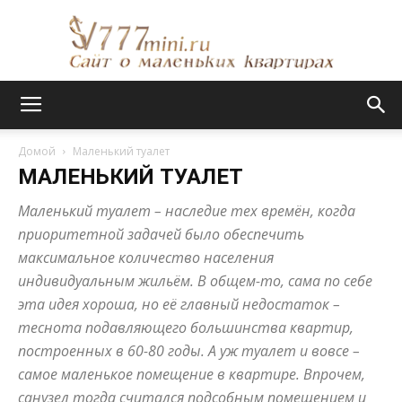
Сайт
Домой
Маленький туалет
МАЛЕНЬКИЙ ТУАЛЕТ
о
Маленький туалет – наследие тех времён, когда
приоритетной задачей было обеспечить
максимальное количество населения
маленьких
индивидуальным жильём. В общем-то, сама по себе
эта идея хороша, но её главный недостаток –
теснота подавляющего большинства квартир,
построенных в 60-80 годы. А уж туалет и вовсе –
квартирах
самое маленькое помещение в квартире. Впрочем,
санузел тогда считался подсобным помещением и