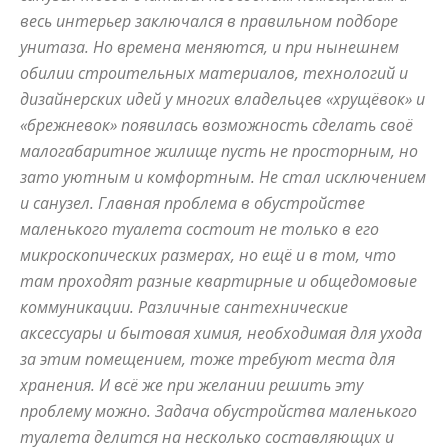
весь интерьер заключался в правильном подборе
и
унитаза. Но времена меняются, и при нынешнем
обилии строительных материалов, технологий и
дизайнерских идей у многих владельцев «хрущёвок» и
«брежневок» появилась возможность сделать своё
домах:
малогабаритное жилище пусть не просторным, но
зато уютным и комфортным. Не стал исключением
и санузел. Главная проблема в обустройстве
интерьеры,
маленького туалета состоит не только в его
микроскопических размерах, но ещё и в том, что
там проходят разные квартирные и общедомовые
фото,
коммуникации. Различные сантехнические
аксессуары и бытовая химия, необходимая для ухода
за этим помещением, тоже требуют места для
хранения. И всё же при желании решить эту
советы
проблему можно. Задача обустройства маленького
туалета делится на несколько составляющих и