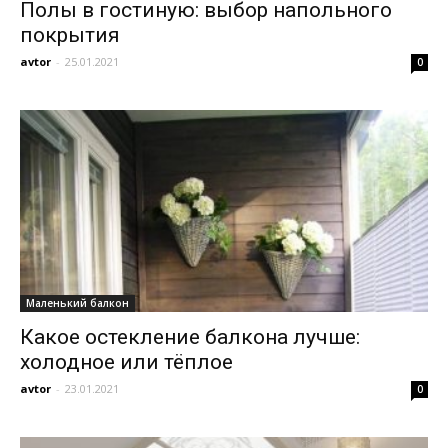
Полы в гостиную: выбор напольного
покрытия
и
avtor
-
25.01.2021
0
домах:
интерьеры,
фото,
Маленький балкон
Какое остекление балкона лучше:
холодное или тёплое
avtor
-
23.01.2021
0
советы