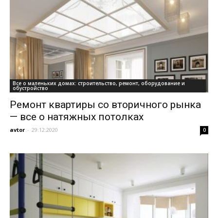
и
статьи
Все о маленьких домах: строительство, ремонт, оборудование и
обустройство
Ремонт квартиры со вторичного рынка
о
— все о натяжных потолках
avtor
-
29.12.2020
0
дизайне