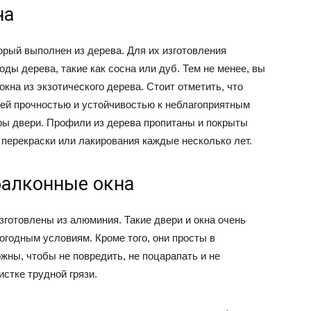
на
и
орый выполнен из дерева. Для их изготовления
ы дерева, такие как сосна или дуб. Тем не менее, вы
кна из экзотического дерева. Стоит отметить, что
статьи
ей прочностью и устойчивостью к неблагоприятным
ры двери. Профили из дерева пропитаны и покрыты
 перекраски или лакирования каждые несколько лет.
балконные окна
о
зготовлены из алюминия. Такие двери и окна очень
огодным условиям. Кроме того, они просты в
жны, чтобы не повредить, не поцарапать и не
истке трудной грязи.
дизайне