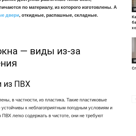
ичаются по материалу, из которого изготовлены. А
М
ые двери
, откидные, распашные, складные.
К
интерьеры,
ба
х
окна — виды из-за
ения
М
фото,
С
и из ПВХ
ены, в частности, из пластика. Такие пластиковые
советы
 устойчивы к неблагоприятным погодным условиям и
ПВХ легко содержать в чистоте, они не требуют