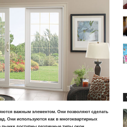
маленьких
квартирах
и
домах:
вляются важным элементом. Они позволяют сделать
сад. Они используются как в многоквартирных
На рынке доступны различные типы окон,