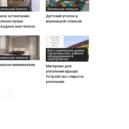
аленький балкон
Маленькая спальня
акое остекление
Детский уголок в
лкона лучше:
маленькой спальне
олодное или тёплое
Все о маленьких домах:
строительство, ремонт,
оборудование и
аленькая спальня
обустройство
пальня минимализм
Материал для
утепления крыши.
Устройство «пирога»
утепления