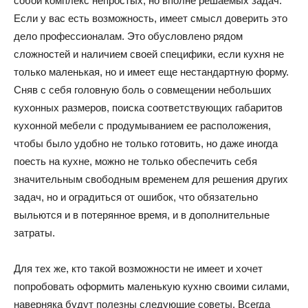
собой комплекс непростых, но вполне решаемых задач.
Если у вас есть возможность, имеет смысл доверить это
и
дело профессионалам. Это обусловлено рядом
сложностей и наличием своей специфики, если кухня не
только маленькая, но и имеет еще нестандартную форму.
домах:
Сняв с себя головную боль о совмещении небольших
кухонных размеров, поиска соответствующих габаритов
кухонной мебели с продумыванием ее расположения,
чтобы было удобно не только готовить, но даже иногда
интерьеры,
поесть на кухне, можно не только обеспечить себя
значительным свободным временем для решения других
задач, но и оградиться от ошибок, что обязательно
фото,
выльются и в потерянное время, и в дополнительные
затраты.
Для тех же, кто такой возможности не имеет и хочет
советы
попробовать оформить маленькую кухню своими силами,
наверняка будут полезны следующие советы. Всегда