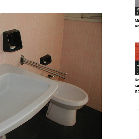
М
к
М
интерьеры,
в
В
фото,
с
о
о
Ка
к
д
советы