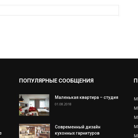
ПОПУЛЯРНЫЕ СООБЩЕНИЯ
П
Маленькая квартира – студия
М
01.08.2018
М
М
М
Современный дизайн
е
кухонных гарнитуров
М