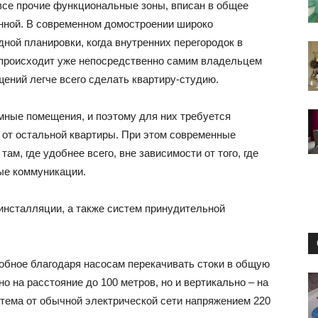
маленьких
 все прочие функциональные зоны, вписан в общее
анной. В современном домостроении широко
ной планировки, когда внутренних перегородок в
ы происходит уже непосредственно самим владельцем
щений легче всего сделать квартиру-студию.
квартирах
имные помещения, и поэтому для них требуется
 от остальной квартиры. При этом современные
ам, где удобнее всего, вне зависимости от того, где
ые коммуникации.
и
нсталляции, а также систем принудительной
обное благодаря насосам перекачивать стоки в общую
домах:
о на расстояние до 100 метров, но и вертикально – на
истема от обычной электрической сети напряжением 220