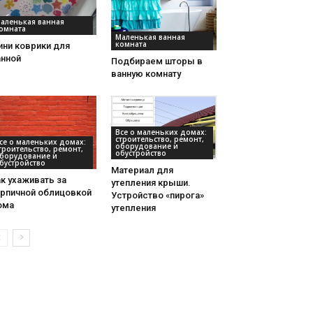
аленькая ванная
омната
Маленькая ванная
комната
ини коврики для
анной
Подбираем шторы в
ванную комнату
Все о маленьких домах:
строительство, ремонт,
се о маленьких домах:
оборудование и
троительство, ремонт,
обустройство
борудование и
бустройство
Материал для
к ухаживать за
утепления крыши.
ирпичной облицовкой
Устройство «пирога»
ома
утепления