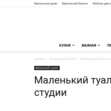
Маленькие дома
Маленький балкон
Мебель для 
КУХНЯ
ВАННАЯ
П
Домой
Маленький туалет
Маленький туалет в
Маленький туалет
Маленький туал
студии