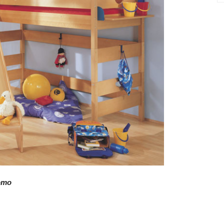
и
статьи
о
ото
дизайне