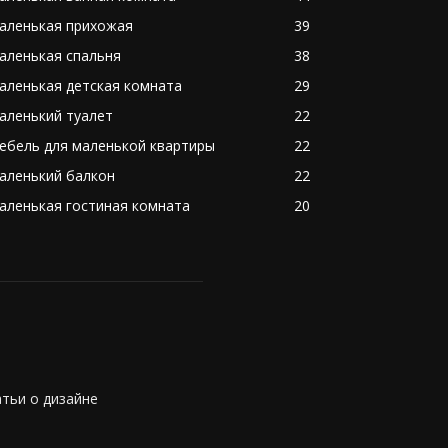
аленькая прихожая
39
аленькая спальня
38
аленькая детская комната
29
аленький туалет
22
ебель для маленькой квартиры
22
аленький балкон
22
аленькая гостиная комната
20
атьи о дизайне