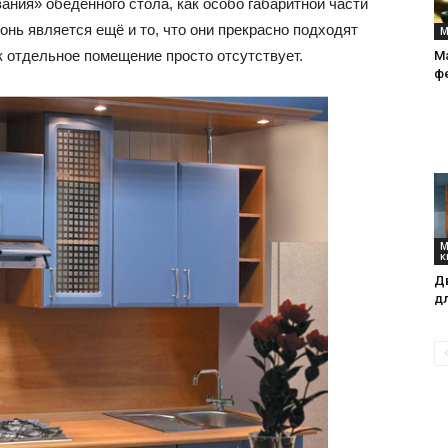
ния» обеденного стола, как особо габаритной части
онь является ещё и то, что они прекрасно подходят
М
ак отдельное помещение просто отсутствует.
Ма
интерьеры,
ф
фото,
М
к
Д
д
советы