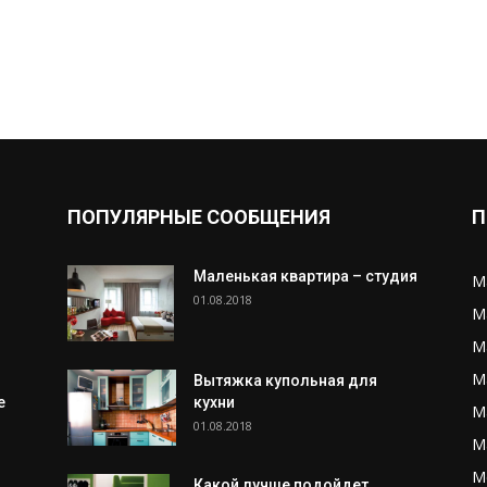
ПОПУЛЯРНЫЕ СООБЩЕНИЯ
П
Маленькая квартира – студия
М
01.08.2018
М
М
М
Вытяжка купольная для
е
кухни
М
01.08.2018
М
М
Какой лучше подойдет