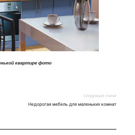
и
статьи
енькой квартире фото
о
Следующая статья
Недорогая мебель для маленьких комнат
дизайне