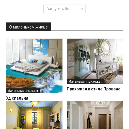
Загрузить больше
О маленьком жилье
Маленькая прихожая
Прихожая в стиле Прованс
Маленькая спальня
3д спальня