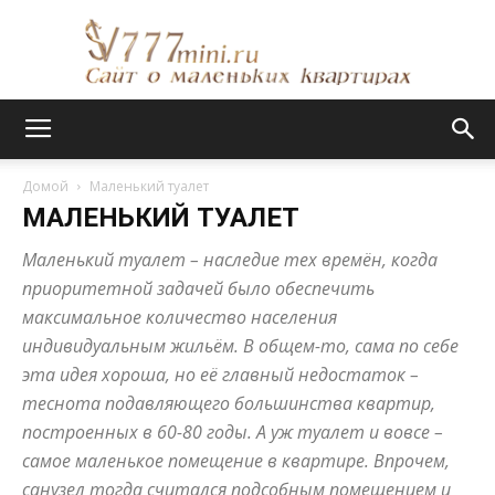
Сайт
Домой
Маленький туалет
МАЛЕНЬКИЙ ТУАЛЕТ
о
Маленький туалет – наследие тех времён, когда
приоритетной задачей было обеспечить
максимальное количество населения
маленьких
индивидуальным жильём. В общем-то, сама по себе
эта идея хороша, но её главный недостаток –
теснота подавляющего большинства квартир,
построенных в 60-80 годы. А уж туалет и вовсе –
квартирах
самое маленькое помещение в квартире. Впрочем,
санузел тогда считался подсобным помещением и