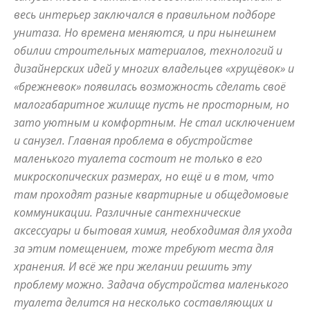
весь интерьер заключался в правильном подборе
и
унитаза. Но времена меняются, и при нынешнем
обилии строительных материалов, технологий и
дизайнерских идей у многих владельцев «хрущёвок» и
«брежневок» появилась возможность сделать своё
домах:
малогабаритное жилище пусть не просторным, но
зато уютным и комфортным. Не стал исключением
и санузел. Главная проблема в обустройстве
интерьеры,
маленького туалета состоит не только в его
микроскопических размерах, но ещё и в том, что
там проходят разные квартирные и общедомовые
фото,
коммуникации. Различные сантехнические
аксессуары и бытовая химия, необходимая для ухода
за этим помещением, тоже требуют места для
хранения. И всё же при желании решить эту
советы
проблему можно. Задача обустройства маленького
туалета делится на несколько составляющих и