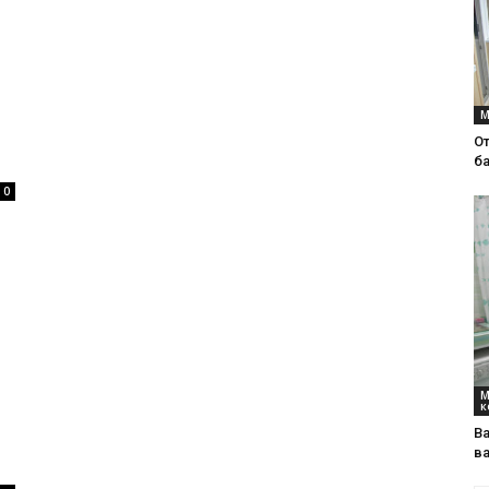
М
О
б
0
М
к
В
в