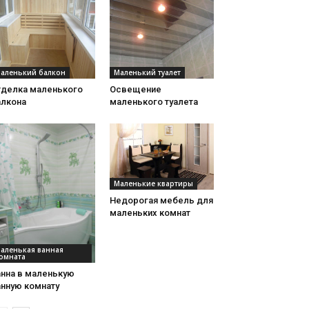
аленький балкон
Маленький туалет
тделка маленького
Освещение
алкона
маленького туалета
Маленькие квартиры
Недорогая мебель для
маленьких комнат
аленькая ванная
омната
анна в маленькую
анную комнату