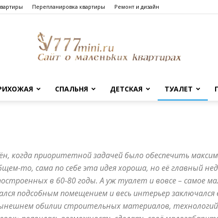
квартиры
Перепланировка квартиры
Ремонт и дизайн
РИХОЖАЯ
СПАЛЬНЯ
ДЕТСКАЯ
ТУАЛЕТ
Сайт
ён, когда приоритетной задачей было обеспечить макси
о
бщем-то, сама по себе эта идея хороша, но её главный н
строенных в 60-80 годы. А уж туалет и вовсе – самое м
тался подсобным помещением и весь интерьер заключался 
нынешнем обилии строительных материалов, технологий и