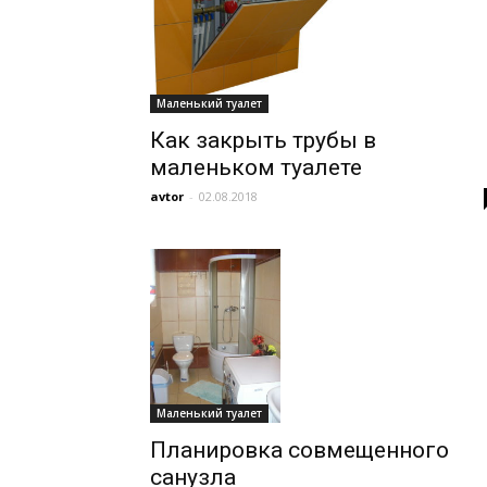
Маленький туалет
Как закрыть трубы в
маленьком туалете
avtor
-
02.08.2018
Маленький туалет
Планировка совмещенного
санузла