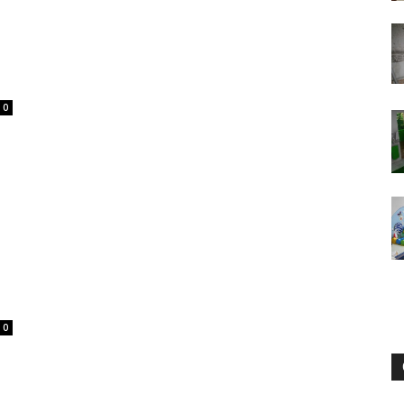
и
0
статьи
о
0
дизайне