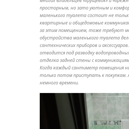
многих владельцев «хрущёвок» и «бреж
просторным, но зато уютным и комфорт
маленького туалета состоит не только
квартирные и общедомовые коммуникаци
за этим помещением, тоже требуют мес
обустройства маленького туалета дели
сантехнических приборов и аксессуаро
отводится под разводку водопроводных
отделка задней стены с коммуникация
Когда каждый сантиметр помещения на 
только потом приступать к покупкам. 
немного времени.