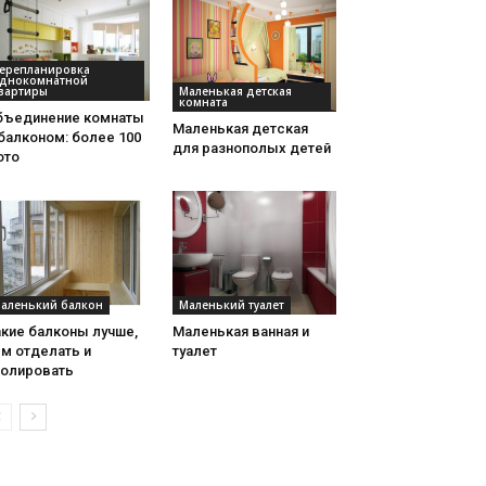
ерепланировка
днокомнатной
Маленькая детская
вартиры
комната
бъединение комнаты
Маленькая детская
балконом: более 100
для разнополых детей
ото
аленький балкон
Маленький туалет
акие балконы лучше,
Маленькая ванная и
м отделать и
туалет
золировать