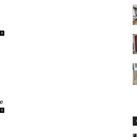
интерьеры,
0
фото,
е
советы
0