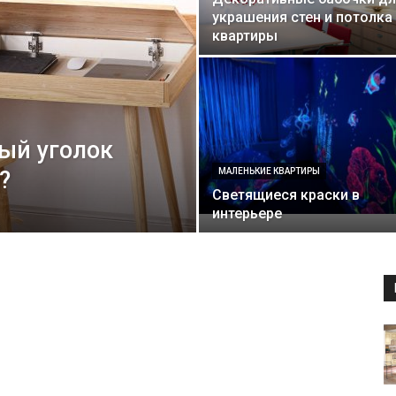
маленьких
украшения стен и потолка
квартиры
квартирах
ый уголок
?
МАЛЕНЬКИЕ КВАРТИРЫ
Светящиеся краски в
интерьере
и
домах: