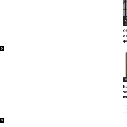
и
П
о
к
О
с 
ф
статьи
0
о
М
К
че
и
дизайне
0