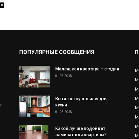
0
ПОПУЛЯРНЫЕ СООБЩЕНИЯ
П
Маленькая квартира – студия
М
01.08.2018
М
М
М
Вытяжка купольная для
е
кухни
М
01.08.2018
М
М
Какой лучше подойдет
ламинат для квартиры?
М