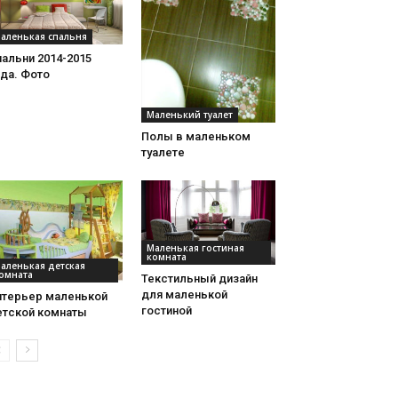
аленькая спальня
альни 2014-2015
да. Фото
Маленький туалет
Полы в маленьком
туалете
Маленькая гостиная
комната
аленькая детская
омната
Текстильный дизайн
для маленькой
нтерьер маленькой
гостиной
етской комнаты