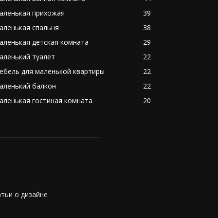
аленькая прихожая
39
аленькая спальня
38
аленькая детская комната
29
аленький туалет
22
ебель для маленькой квартиры
22
аленький балкон
22
аленькая гостиная комната
20
атьи о дизайне