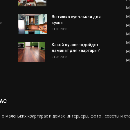
М
М
Вытяжка купольная для
е
кухни
М
01.08.2018
М
М
Какой лучше подойдет
ламинат для квартиры?
М
01.08.2018
М
НАС
 о маленьких квартирах и домах: интерьеры, фото , советы и ст