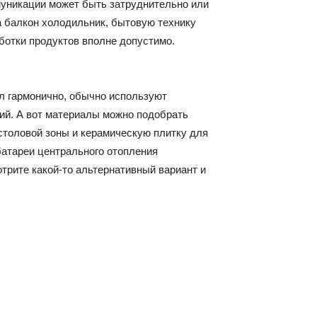
муникации может быть затруднительно или
и
а балкон холодильник, бытовую технику
ботки продуктов вполне допустимо.
л гармонично, обычно используют
статьи
ий. А вот материалы можно подобрать
столовой зоны и керамическую плитку для
батареи центрального отопления
трите какой-то альтернативный вариант и
о
дизайне