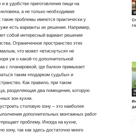
е и в удобстве приготовления пищи на
 человека, а не только необходимая
М
к такие проблемы имеются практически у
Сп
интерьеры,
го
 уже есть варианты их решения. Например,
яет собой интересный вариант решения
ства. Ограниченное пространство этих
малым, что может «втиснуться» не
воря уж о какой-то дополнительной
фото,
ма с планировкой, где балкон примыкает
ваться таким «подарком судьбы» и
транство. Как правило, при таком
ица, разделяющая два помещения, которую
М
к
чных зон кухни.
И
советы
строить столовую зону – это наиболее
д
выполнения дополнительных монтажных работ
упрощает проблему. Иногда на кухне,
 зону, так как здесь достаточно много