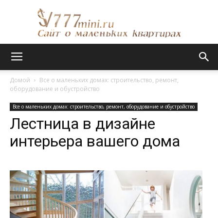
Сайт
Домой
Все о маленьких домах: строительство, ремонт,
оборудование и обустройство
о
Все о маленьких домах: строительство, ремонт, оборудование и обустройство
Лестница в дизайне
интерьера вашего дома
маленьких
квартирах