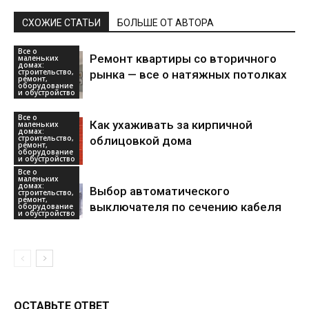
СХОЖИЕ СТАТЬИ
БОЛЬШЕ ОТ АВТОРА
Все о
Ремонт квартиры со вторичного
маленьких
домах:
строительство,
рынка — все о натяжных потолках
ремонт,
оборудование
и обустройство
Все о
Как ухаживать за кирпичной
маленьких
домах:
строительство,
облицовкой дома
ремонт,
оборудование
и обустройство
Все о
маленьких
домах:
Выбор автоматического
строительство,
ремонт,
выключателя по сечению кабеля
оборудование
и обустройство
ОСТАВЬТЕ ОТВЕТ