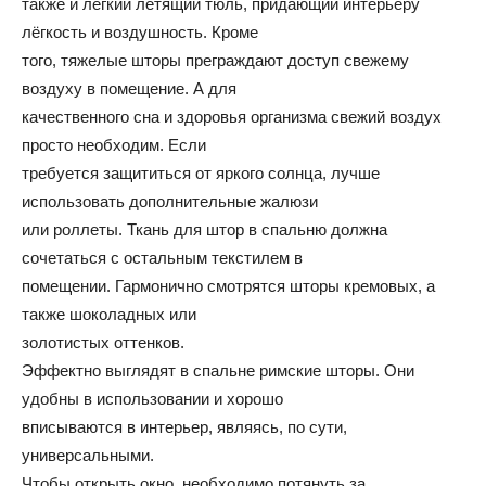
также и лёгкий летящий тюль, придающий интерьеру
лёгкость и воздушность. Кроме
и
того, тяжелые шторы преграждают доступ свежему
воздуху в помещение. А для
качественного сна и здоровья организма свежий воздух
домах:
просто необходим. Если
требуется защититься от яркого солнца, лучше
использовать дополнительные жалюзи
или роллеты. Ткань для штор в спальню должна
интерьеры,
сочетаться с остальным текстилем в
помещении. Гармонично смотрятся шторы кремовых, а
также шоколадных или
фото,
золотистых оттенков.
Эффектно выглядят в спальне римские шторы. Они
удобны в использовании и хорошо
советы
вписываются в интерьер, являясь, по сути,
универсальными.
Чтобы открыть окно, необходимо потянуть за