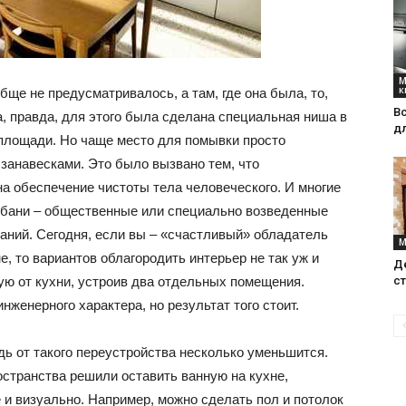
интерьеры,
М
к
бще не предусматривалось, а там, где она была, то,
В
а, правда, для этого была сделана специальная ниша в
д
в площади. Но чаще место для помывки просто
занавесками. Это было вызвано тем, что
фото,
а обеспечение чистоты тела человеческого. И многие
 бани – общественные или специально возведенные
даний. Сегодня, если вы – «счастливый» обладатель
М
е, то вариантов облагородить интерьер не так уж и
Д
с
ую от кухни, устроив два отдельных помещения.
советы
нженерного характера, но результат того стоит.
дь от такого переустройства несколько уменьшится.
остранства решили оставить ванную на кухне,
е и визуально. Например, можно сделать пол и потолок