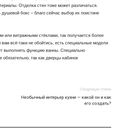
и
териалы. Отделка стен тоже может различаться.
 душевой бокс – благо сейчас выбор их поистине
и или витражными стёклами, так получается более
статьи
 вам всё-таки не обойтись, есть специальные модели
жет выполнять функцию ванны. Специально
е обязательно, так как дверцы кабинок
о
Следующая статья
Необычный интерьер кухни — какой он и как
его создать?
дизайне