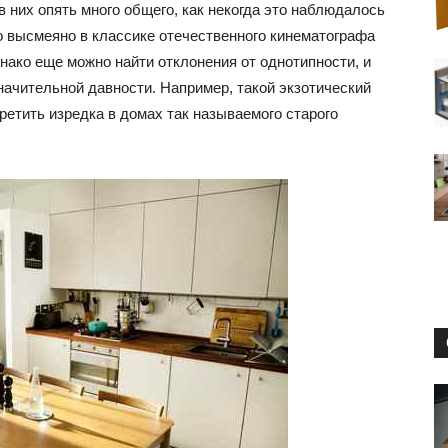
маленьких
в них опять много общего, как некогда это наблюдалось
о высмеяно в классике отечественного кинематографа
днако еще можно найти отклонения от однотипности, и
начительной давности. Например, такой экзотический
третить изредка в домах так называемого старого
квартирах
и
домах: