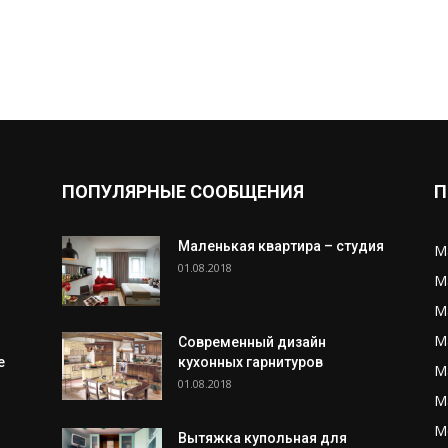
ПОПУЛЯРНЫЕ СООБЩЕНИЯ
П
Маленькая квартира – студия
М
01.08.2018
М
М
М
Современный дизайн
е
кухонных гарнитуров
М
01.08.2018
М
М
Вытяжка купольная для