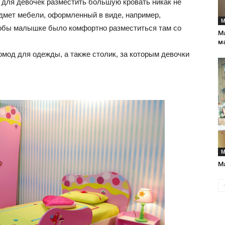
 для девочек разместить большую кровать никак не
едмет мебели, оформленный в виде, например,
М
чтобы малышке было комфортно разместиться там со
Ма
интерьеры,
м
мод для одежды, а также столик, за которым девочки
фото,
М
М
советы