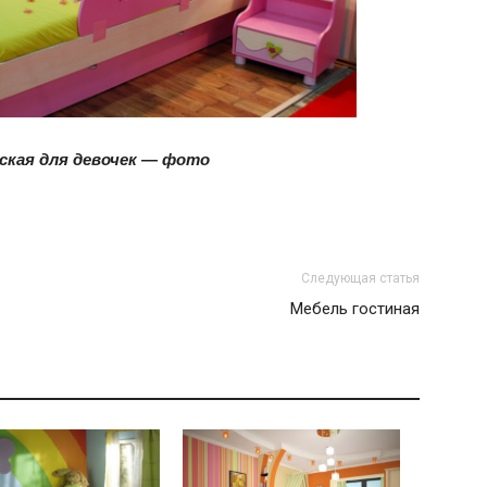
и
ская для девочек — фото
статьи
Следующая статья
о
Мебель гостиная
дизайне