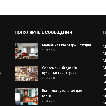
ПОПУЛЯРНЫЕ СООБЩЕНИЯ
П
Маленькая квартира – студия
М
01.08.2018
М
М
М
Современный дизайн
е
кухонных гарнитуров
М
01.08.2018
М
М
Вытяжка купольная для
кухни
М
01.08.2018
М