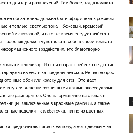
маленьких
есто для игр и развлечений. Тем более, когда комната
все не обязательно должна быть оформлена в розовом
ные и тёплые, светлые тона – бежевый, кремовый,
сивой и сказочной, и в то же время следует избегать
квартирах
 – ребёнок должен чувствовать себя в своей комнате
 информационного воздействия, это благотворно
 комнате телевизор. И если возраст ребенка не достиг
ютер нужно вынести за пределы детской. Решая вопрос
и
днотонные обои или краску для стен. Это даст
комнату для девочки различными яркими аксессуарами
зуально расширит её. Очень гармонично на стенах в
тельницы, заключённые в красивые рамочки, а также
овленные поделки – салфеточки, панно из цветных
домах:
шки предпочитают играть на полу, а вот девочки – на