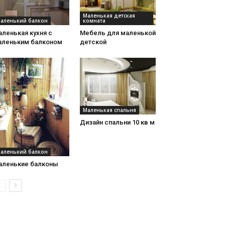
Маленькая детская
аленький балкон
комната
ленькая кухня с
Мебель для маленькой
аленьким балконом
детской
Маленькая спальня
Дизайн спальни 10 кв м
аленький балкон
аленькие балконы