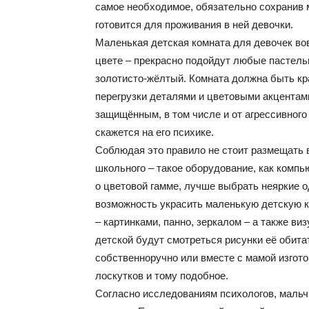
самое необходимое, обязательно сохранив м
готовится для проживания в ней девочки.
Маленькая детская комната для девочек во
цвете – прекрасно подойдут любые пастель
золотисто-жёлтый. Комната должна быть кра
перегрузки деталями и цветовыми акцентами
защищённым, в том числе и от агрессивного
скажется на его психике.
Соблюдая это правило не стоит размещать в
школьного – такое оборудование, как компь
о цветовой гамме, лучше выбрать неяркие о
возможность украсить маленькую детскую 
– картинками, панно, зеркалом – а также ви
детской будут смотреться рисунки её обита
собственноручно или вместе с мамой изгот
лоскутков и тому подобное.
Согласно исследованиям психологов, мальчи