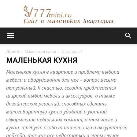
Сайт
Домой
Маленькая кухня
Страница 2
МАЛЕНЬКАЯ КУХНЯ
о
Маленькая кухня в квартире и проблема выбора
мебели и оборудования для неё – вопрос весьма
актуальный. К счастью, сегодня предлагается
маленьких
широкий выбор мебели и аксессуаров, а также
дизайнерских решений, способных сделать
малогабаритную кухню удобной и уютной.
Оформление небольших комнат, в том числе и
квартирах
кухни, требует особо тщательного и аккуратного
подхода, так как все недостатки в этом случае