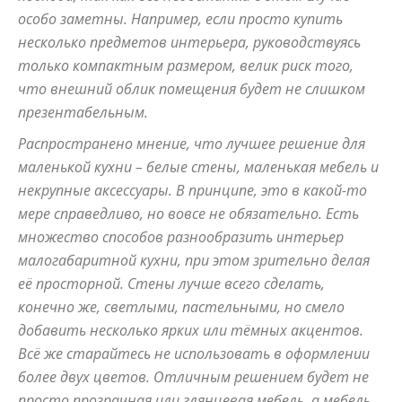
особо заметны. Например, если просто купить
и
несколько предметов интерьера, руководствуясь
только компактным размером, велик риск того,
что внешний облик помещения будет не слишком
презентабельным.
домах:
Распространено мнение, что лучшее решение для
маленькой кухни – белые стены, маленькая мебель и
некрупные аксессуары. В принципе, это в какой-то
интерьеры,
мере справедливо, но вовсе не обязательно. Есть
множество способов разнообразить интерьер
малогабаритной кухни, при этом зрительно делая
фото,
её просторной. Стены лучше всего сделать,
конечно же, светлыми, пастельными, но смело
добавить несколько ярких или тёмных акцентов.
Всё же старайтесь не использовать в оформлении
советы
более двух цветов. Отличным решением будет не
просто прозрачная или глянцевая мебель, а мебель,