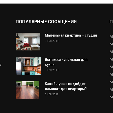
ПОПУЛЯРНЫЕ СООБЩЕНИЯ
П
Маленькая квартира – студия
М
01.08.2018
М
М
М
Вытяжка купольная для
е
кухни
М
01.08.2018
М
М
Какой лучше подойдет
ламинат для квартиры?
М
01.08.2018
М