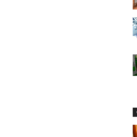
интерьеры,
фото,
советы