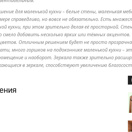
езентабельным.
маленьких
ение для маленькой кухни – белые стены, маленькая меб
 мере справедливо, но вовсе не обязательно. Есть множес
й кухни, при этом зрительно делая её просторной. Стен
о смело добавить несколько ярких или тёмных акцентов.
квартирах
 цветов. Отличным решением будет не просто прозрачная
ти, много горшков на подоконнике маленькой кухни – это
 помещение и наоборот. Зеркала также зрительно расши
жающиеся в зеркале, способствуют увеличению благосост
и
жения
домах: