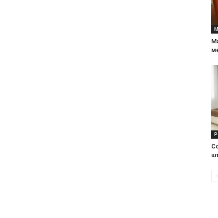
и
М
М
м
статьи
о
Р
С
ш
дизайне