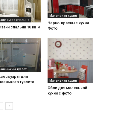
Маленькая кухня
аленькая спальня
Черно-красные кухни.
зайн спальни 10 кв м
Фото
аленький туалет
ксессуары для
Маленькая кухня
аленького туалета
Обои для маленькой
кухни с фото