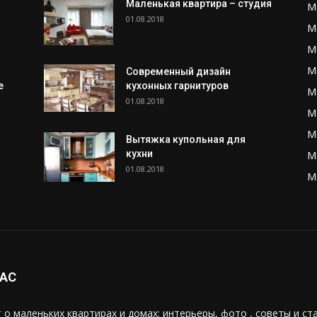
Маленькая квартира – студия
М
01.08.2018
М
М
М
Современный дизайн
е
кухонных гарнитуров
М
01.08.2018
М
М
Вытяжка купольная для
кухни
М
01.08.2018
М
НАС
 о маленьких квартирах и домах: интерьеры, фото , советы и ст