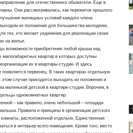
маленьких
 направление для отечественного обывателя. Еще в
лярны. Они рассматривались, как пережиток прошлого
а улучшение жилищных условий каждого члена
 выходом из положения для большинства молодежи,
ля тех, кто желает уединения для реализации своих
квартирах
ах на жилье.
ады возможности приобретения любой крыши над
их малогабаритных квартир в которых доступны
организации их в квартиры-студии. И здесь
е появляется первенец. В таких квартирах отдельную
и
В этом случае приходится выходить из положения и
а маленькой детской в квартире-студии. Впрочем, в
адельцы однокомнатных квартир.
ленной – как правило, очень небольшой – площади
малыша. Правила и принципы в организации детского
домах:
ой комнаты, расположенной отдельно. Единственная
аться в интерьер всего помещения. Кроме того, место