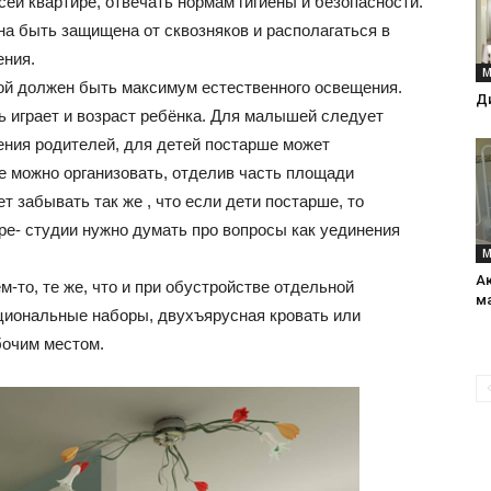
ей квартире, отвечать нормам гигиены и безопасности.
на быть защищена от сквозняков и располагаться в
ения.
М
интерьеры,
кой должен быть максимум естественного освещения.
Ди
ь играет и возраст ребёнка. Для малышей следует
ения родителей, для детей постарше может
е можно организовать, отделив часть площади
 забывать так же , что если дети постарше, то
фото,
ре- студии нужно думать про вопросы как уединения
М
А
-то, те же, что и при обустройстве отдельной
м
циональные наборы, двухъярусная кровать или
бочим местом.
советы