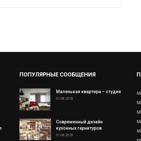
ПОПУЛЯРНЫЕ СООБЩЕНИЯ
П
Маленькая квартира – студия
М
01.08.2018
М
М
М
Современный дизайн
е
кухонных гарнитуров
М
01.08.2018
М