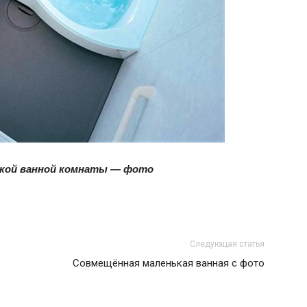
и
статьи
ькой ванной комнаты — фото
о
Следующая статья
Совмещённая маленькая ванная с фото
дизайне