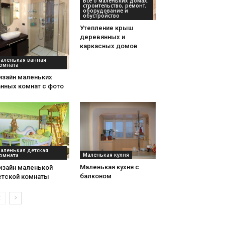
Все о маленьких домах:
строительство, ремонт,
оборудование и
обустройство
Утепление крыш
деревянных и
каркасных домов
аленькая ванная
омната
изайн маленьких
анных комнат с фото
аленькая детская
Маленькая кухня
омната
Маленькая кухня с
изайн маленькой
балконом
етской комнаты