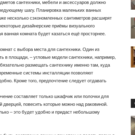
маленьких
едметов сантехники, мебели и аксессуаров должно
следующему шагу. Планировка маленьких ванных
аже несколько сэкономленных сантиметров расширят
 некоторые дизайнерские приёмы визуального
я ванная комната будет казаться ещё просторнее.
квартирах
омнат с выбора места для сантехники. Один из
ь в площади, – угловые модели сантехники, например,
обязательно размещать сантехнику именно там, куда
временные системы инсталляции позволяют
и
добно. Кроме того, предпочтение следует отдавать
чение составляет только шкафчик или полочки для
 дверцей, повесить которые можно над раковиной.
олько – это будет удобно и придаст небольшому
домах: