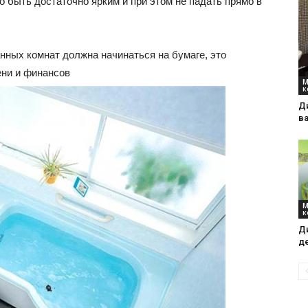
 быть достаточно ярким и при этом не падать прямо в
интерьеры,
нных комнат должна начинаться на бумаге, это
ени и финансов
М
к
Д
в
фото,
М
к
Д
советы
д