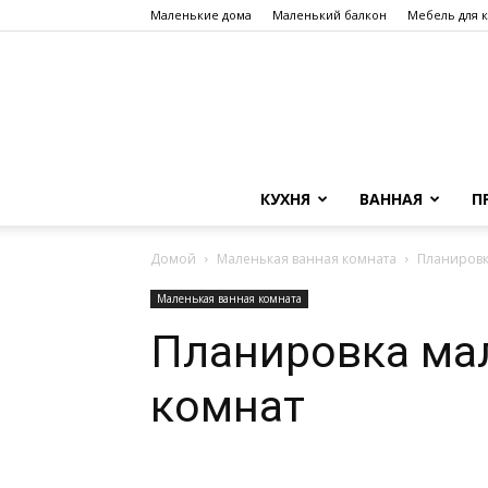
Маленькие дома
Маленький балкон
Мебель для 
КУХНЯ
ВАННАЯ
П
Домой
Маленькая ванная комната
Планировк
Маленькая ванная комната
Планировка ма
комнат