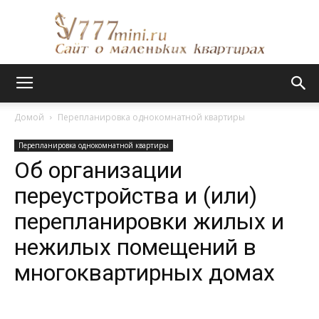
Сайт
Домой
Перепланировка однокомнатной квартиры
Перепланировка однокомнатной квартиры
о
Об организации
переустройства и (или)
перепланировки жилых и
маленьких
нежилых помещений в
многоквартирных домах
квартирах