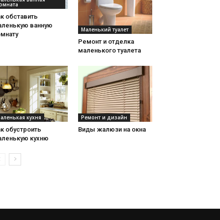
омната
к обставить
аленькую ванную
Маленький туалет
омнату
Ремонт и отделка
маленького туалета
аленькая кухня
Ремонт и дизайн
к обустроить
Виды жалюзи на окна
аленькую кухню