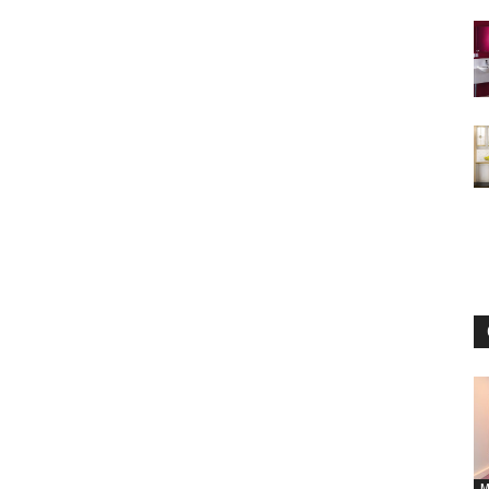
интерьеры,
фото,
советы
М