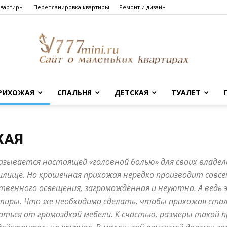
квартиры
Перепланировка квартиры
Ремонт и дизайн
РИХОЖАЯ
СПАЛЬНЯ
ДЕТСКАЯ
ТУАЛЕТ
Сайт
ЖАЯ
ывается настоящей «головной болью» для своих владельц
о
илище. Но крошечная прихожая нередко производит совс
твенного освещения, загромождённая и неуютна. А ведь 
ртиры. Что же необходимо сделать, чтобы прихожая ста
ться от громоздкой мебели. К счастью, размеры такой 