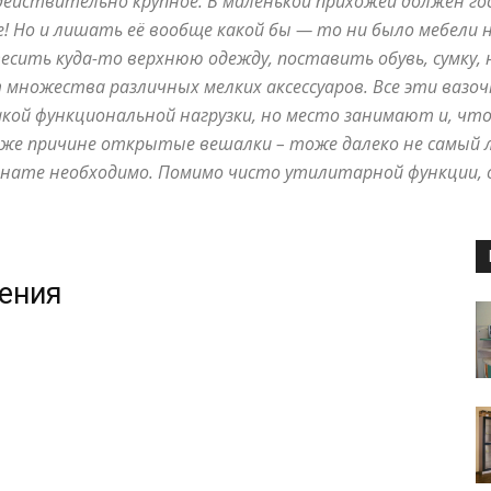
действительно крупное. В маленькой прихожей должен г
маленьких
! Но и лишать её вообще какой бы — то ни было мебели н
весить куда-то верхнюю одежду, поставить обувь, сумку,
множества различных мелких аксессуаров. Все эти вазоч
акой функциональной нагрузки, но место занимают и, чт
 же причине открытые вешалки – тоже далеко не самый 
квартирах
омнате необходимо. Помимо чисто утилитарной функции,
жения
и
домах: