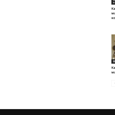
к
и
Ка
м
к
статьи
М
Ка
о
м
дизайне