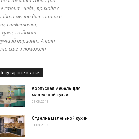
осподствовать принцип
е стоит. Ведь, приходя с
 найти место для зонтика
ки, салфеточки,
о хуже, создают
лучший вариант. А вот
 оно ещё и поможет
Популярные статьи
Корпусная мебель для
маленькой кухни
02.08.2018
Отделка маленькой кухни
01.08.2018