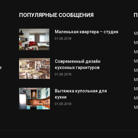
ПОПУЛЯРНЫЕ СООБЩЕНИЯ
П
Маленькая квартира – студия
М
01.08.2018
М
М
М
Современный дизайн
е
кухонных гарнитуров
М
01.08.2018
М
М
Вытяжка купольная для
кухни
М
01.08.2018
М