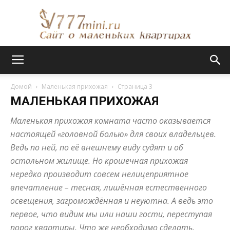
Сайт
Домой
Маленькая прихожая
Страница 3
МАЛЕНЬКАЯ ПРИХОЖАЯ
о
Маленькая прихожая комната часто оказывается
настоящей «головной болью» для своих владельцев.
Ведь по ней, по её внешнему виду судят и об
маленьких
остальном жилище. Но крошечная прихожая
нередко производит совсем нелицеприятное
впечатление – тесная, лишённая естественного
освещения, загромождённая и неуютна. А ведь это
квартирах
первое, что видим мы или наши гости, переступая
порог квартиры. Что же необходимо сделать,