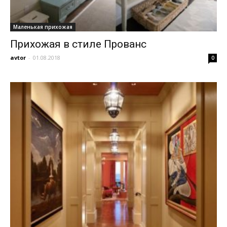
Маленькая прихожая
Прихожая в стиле Прованс
avtor
-
01.08.2018
0