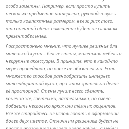
особо заметны. Например, если просто купить
и
несколько предметов интерьера, руководствуясь
только компактным размером, велик риск того,
что внешний облик помещения будет не слишком
презентабельным.
домах:
Распространено мнение, что лучшее решение для
маленькой кухни – белые стены, маленькая мебель и
некрупные аксессуары. В принципе, это в какой-то
интерьеры,
мере справедливо, но вовсе не обязательно. Есть
множество способов разнообразить интерьер
малогабаритной кухни, при этом зрительно делая
фото,
её просторной. Стены лучше всего сделать,
конечно же, светлыми, пастельными, но смело
добавить несколько ярких или тёмных акцентов.
Всё же старайтесь не использовать в оформлении
советы
более двух цветов. Отличным решением будет не
просто прозрачная или глянцевая мебель, а мебель,