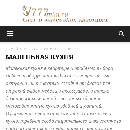
Сайт
Домой
Маленькая кухня
Страница 2
МАЛЕНЬКАЯ КУХНЯ
о
Маленькая кухня в квартире и проблема выбора
мебели и оборудования для неё – вопрос весьма
актуальный. К счастью, сегодня предлагается
маленьких
широкий выбор мебели и аксессуаров, а также
дизайнерских решений, способных сделать
малогабаритную кухню удобной и уютной.
Оформление небольших комнат, в том числе и
квартирах
кухни, требует особо тщательного и аккуратного
подхода, так как все недостатки в этом случае