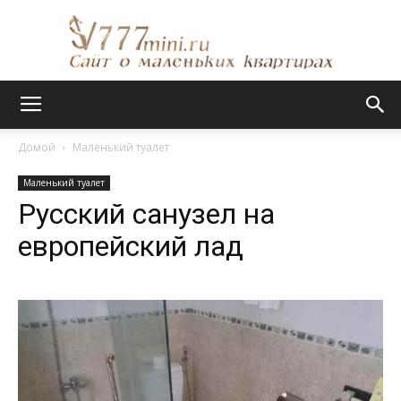
Сайт
Домой
Маленький туалет
Маленький туалет
о
Русский санузел на
европейский лад
маленьких
квартирах